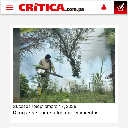
Pasar al contenido principal
buscar
SUCESOS
NACIONAL
POLÍTICA
SHOW
Sucesos /
Septiembre 17, 2025
DEPORTES
Dengue se come a los corregimientos
MUNDO