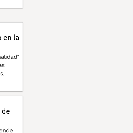
 en la
alidad"
as
s.
 de
vende