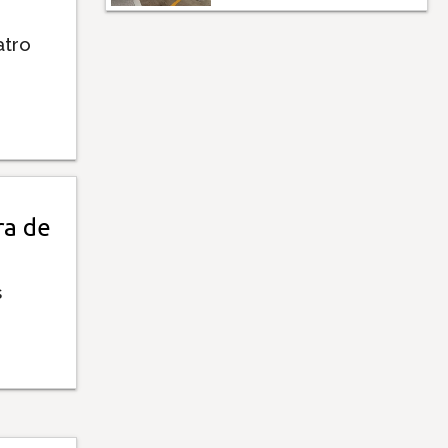
atro
ra de
s