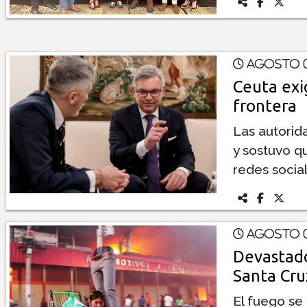
Agosto 0
Ceuta exi
frontera
Las autorid
y sostuvo q
redes socia
Agosto 0
Devastado
Santa Cruz
El fuego se