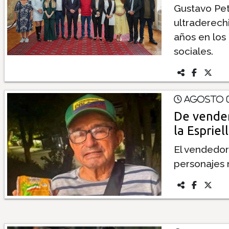
Gustavo Pet
ultraderechi
años en los
sociales.
Agosto 0
De vender
la Espriel
El vendedor
personajes 