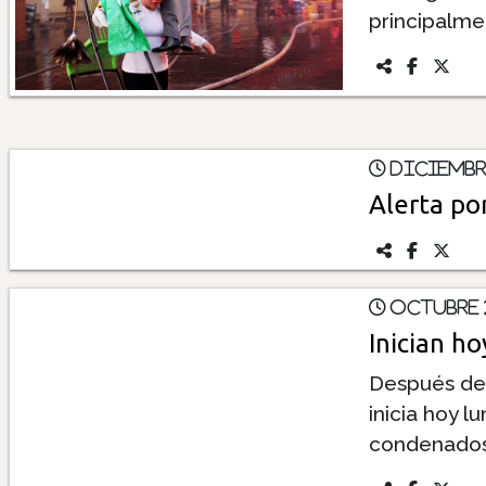
principalme
Diciembre
Alerta p
Octubre 2
Inician hoy
Después de c
inicia hoy l
condenados