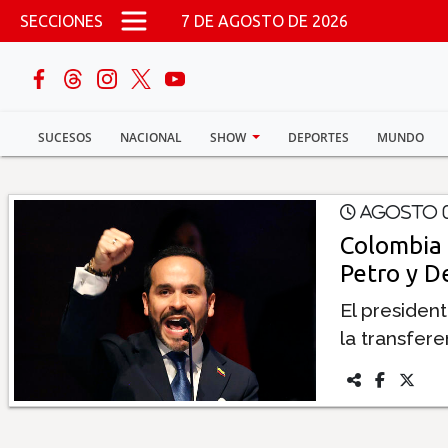
Pasar al contenido principal
SECCIONES
7 DE AGOSTO DE 2026
buscar
SUCESOS
NACIONAL
SHOW
DEPORTES
MUNDO
Sucesos
Nacional
Agosto 0
Colombia 
Política
Petro y De
El president
Show
la transfere
Deportes
Mundo