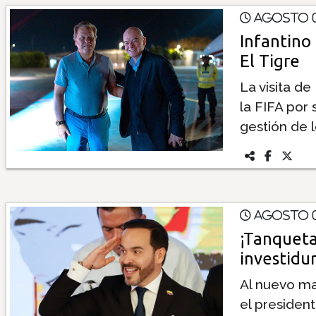
Agosto 0
Insólitas
Infantino 
El Tigre
Multimedia
La visita de
la FIFA por 
Impreso
gestión de 
Agosto 0
¡Tanqueta
investidur
Al nuevo ma
el presiden