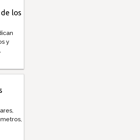
de los
dican
s y
.
s
ares,
 metros,