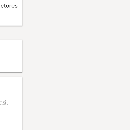
ctores.
sil