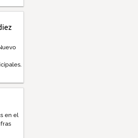
diez
 Nuevo
cipales.
s en el
fras