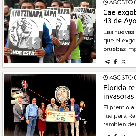
Agosto 0
Cae exgob
43 de Ayo
Las nuevas 
que el exgo
pruebas imp
Agosto 0
Florida re
invasoras
El premio a 
fue para Ra
también den