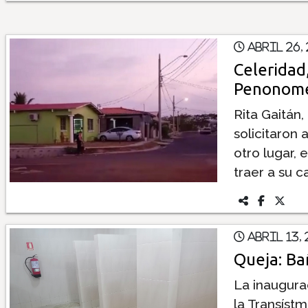
Abril 26,
Celeridad
Penonom
Rita Gaitán
solicitaron 
otro lugar, 
traer a su c
Abril 13,
Queja: Ba
La inaugurac
la Transíst