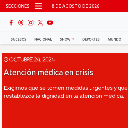
Pasar al contenido principal
SECCIONES
8 DE AGOSTO DE 2026
buscar
SUCESOS
NACIONAL
SHOW
DEPORTES
MUNDO
Sucesos
Nacional
Octubre 24, 2024
Atención médica en crisis
Política
Exigimos que se tomen medidas urgentes y que
Show
restablezca la dignidad en la atención médica.
Deportes
Mundo