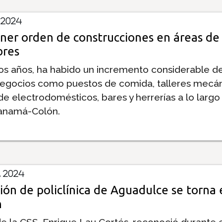
 2024
ner orden de construcciones en áreas de
bres
mos años, ha habido un incremento considerable d
egocios como puestos de comida, talleres mecán
e electrodomésticos, bares y herrerías a lo largo
Panamá-Colón.
 2024
ión de policlínica de Aguadulce se torna 
n
de la CSS, Enrique Lau Cortés, reconoció durante 