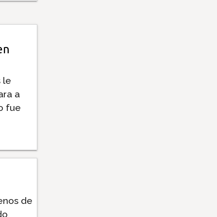
en
 le
ara a
o fue
renos de
do