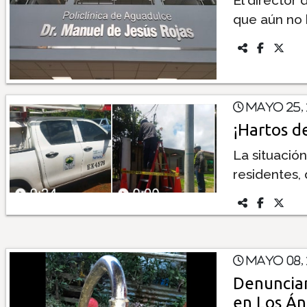
que aún no h
Mayo 25,
¡Hartos d
La situació
residentes,
Mayo 08,
Denuncian
en Los Án