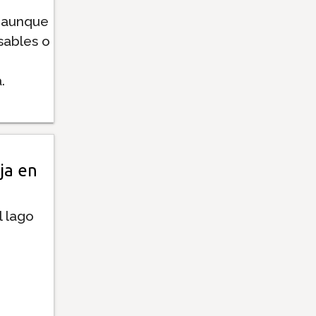
e aunque
sables o
.
ja en
l lago