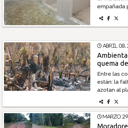
empañada po
Abril 08,
Ambiental
quema de
Entre las c
están: la fa
azotan al pl
Marzo 29
Moradores