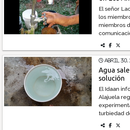
El señor La
los miembro
miembros de
comunicació
Abril 30,
Agua sale
solución
El Idaan inf
Alajuela reg
experimenta
turbiedad d