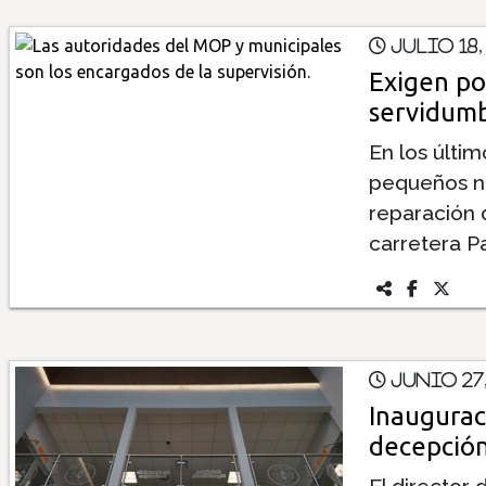
Julio 18,
Exigen po
servidum
En los últi
pequeños n
reparación d
carretera 
Junio 27,
Inaugurac
decepció
El director 