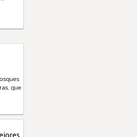
bosques
tras, que
ejores