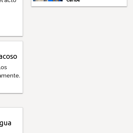
.
acoso
los
tamente.
agua