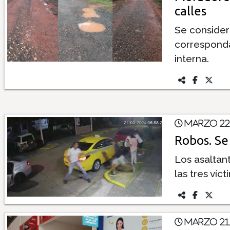
calles
Se consider
corresponda
interna.
Marzo 22
Robos. Se
Los asaltan
las tres víc
Marzo 21,