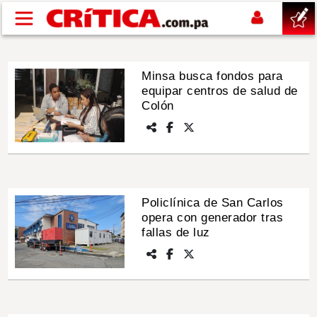
Pasar al contenido principal
buscar
Minsa busca fondos para
equipar centros de salud de
SUCESOS
Colón
NACIONAL
POLÍTICA
Policlínica de San Carlos
opera con generador tras
SHOW
fallas de luz
DEPORTES
MUNDO