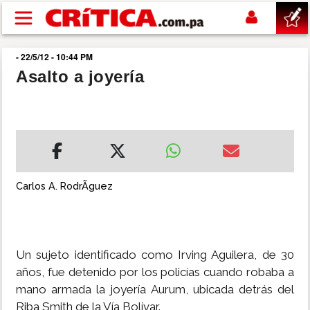
Pasar al contenido principal
- 22/5/12 - 10:44 PM
buscar
Asalto a joyería
SUCESOS
NACIONAL
POLÍTICA
Carlos A. RodrÃ­guez
SHOW
Un sujeto identificado como Irving Aguilera, de 30
DEPORTES
años, fue detenido por los policías cuando robaba a
mano armada la joyería Aurum, ubicada detrás del
MUNDO
Riba Smith de la Vía Bolívar.