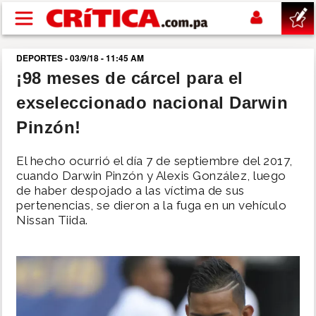
Pasar al contenido principal
DEPORTES - 03/9/18 - 11:45 AM
buscar
¡98 meses de cárcel para el
exseleccionado nacional Darwin
SUCESOS
Pinzón!
NACIONAL
El hecho ocurrió el día 7 de septiembre del 2017,
cuando Darwin Pinzón y Alexis González, luego
POLÍTICA
de haber despojado a las víctima de sus
pertenencias, se dieron a la fuga en un vehículo
Nissan Tiida.
SHOW
DEPORTES
MUNDO