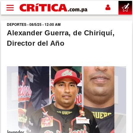
Pasar al contenido principal
DEPORTES - 08/5/25 - 12:00 AM
buscar
Alexander Guerra, de Chiriquí,
Director del Año
SUCESOS
NACIONAL
POLÍTICA
SHOW
DEPORTES
MUNDO