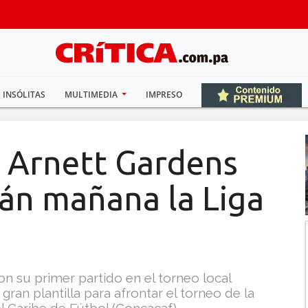
INSÓLITAS
MULTIMEDIA
IMPRESO
l Arnett Gardens
rán mañana la Liga
 su primer partido en el torneo local
an plantilla para afrontar el torneo de la
 Caribe de Fútbol (Concacaf).