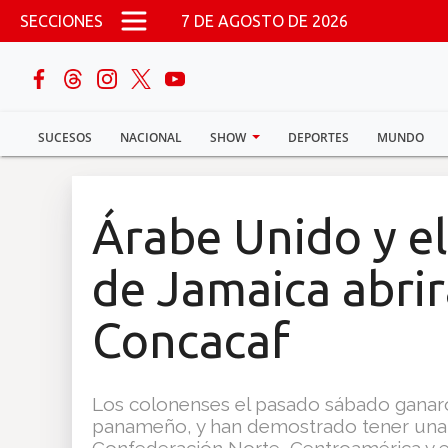
Pasar al contenido principal
SECCIONES
7 DE AGOSTO DE 2026
buscar
SUCESOS
NACIONAL
SHOW
DEPORTES
MUNDO
Sucesos
Nacional
Árabe Unido y e
Política
de Jamaica abri
Show
Concacaf
Deportes
Los colonenses el pasado sábado ganaron
panameño, y han demostrado tener una gr
Mundo
Confederación Norte, Centroamérica y el