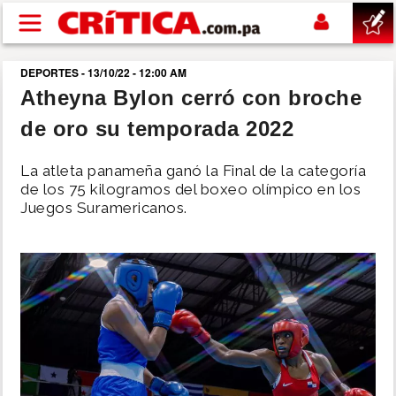
Pasar al contenido principal
DEPORTES - 13/10/22 - 12:00 AM
buscar
Atheyna Bylon cerró con broche
de oro su temporada 2022
SUCESOS
La atleta panameña ganó la Final de la categoría
NACIONAL
de los 75 kilogramos del boxeo olímpico en los
Juegos Suramericanos.
POLÍTICA
SHOW
DEPORTES
MUNDO