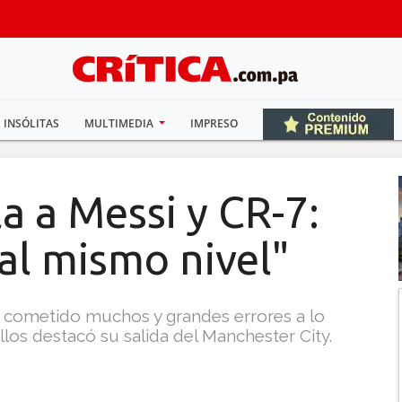
INSÓLITAS
MULTIMEDIA
IMPRESO
la a Messi y CR-7:
 al mismo nivel"
 cometido muchos y grandes errores a lo
ellos destacó su salida del Manchester City.