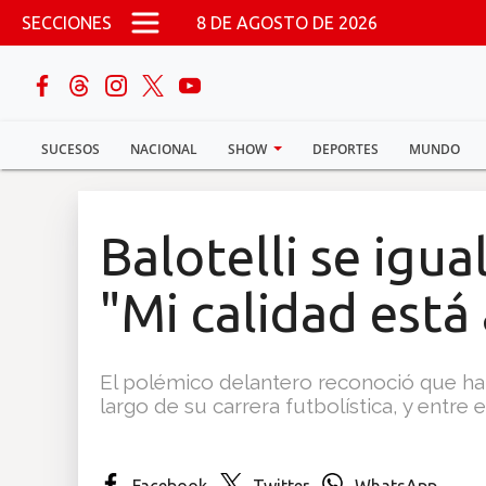
Pasar al contenido principal
SECCIONES
8 DE AGOSTO DE 2026
buscar
SUCESOS
NACIONAL
SHOW
DEPORTES
MUNDO
Sucesos
Nacional
Balotelli se igua
Política
"Mi calidad está
Show
El polémico delantero reconoció que ha
Deportes
largo de su carrera futbolística, y entre 
Mundo
Facebook
Twitter
WhatsApp