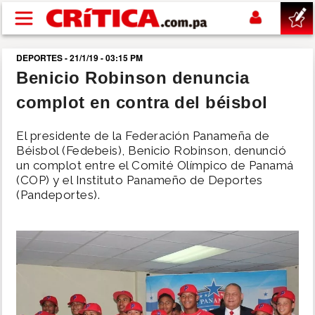
Pasar al contenido principal
DEPORTES - 21/1/19 - 03:15 PM
buscar
Benicio Robinson denuncia
complot en contra del béisbol
SUCESOS
El presidente de la Federación Panameña de
NACIONAL
Béisbol (Fedebeis), Benicio Robinson, denunció
un complot entre el Comité Olímpico de Panamá
(COP) y el Instituto Panameño de Deportes
POLÍTICA
(Pandeportes).
SHOW
DEPORTES
MUNDO