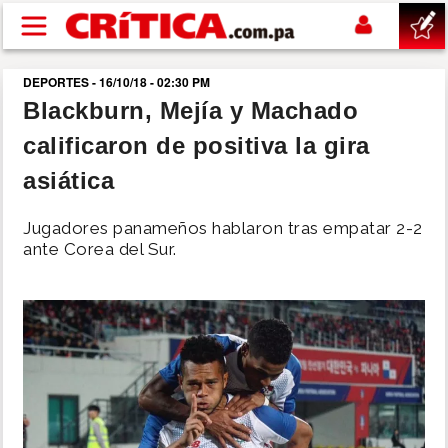
Pasar al contenido principal
DEPORTES - 16/10/18 - 02:30 PM
buscar
Blackburn, Mejía y Machado
calificaron de positiva la gira
SUCESOS
asiática
NACIONAL
Jugadores panameños hablaron tras empatar 2-2
ante Corea del Sur.
POLÍTICA
SHOW
DEPORTES
MUNDO