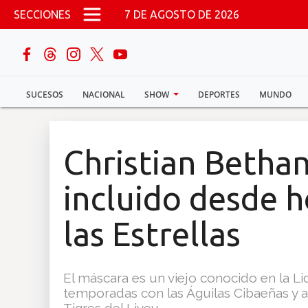
Pasar al contenido principal
SECCIONES
7 DE AGOSTO DE 2026
buscar
SUCESOS
NACIONAL
SHOW
DEPORTES
MUNDO
Sucesos
Nacional
Christian Betha
Política
incluido desde h
Show
las Estrellas
Deportes
El máscara es un viejo conocido en la Li
temporadas con las Águilas Cibaeñas y a
Mundo
Tigres del Livey