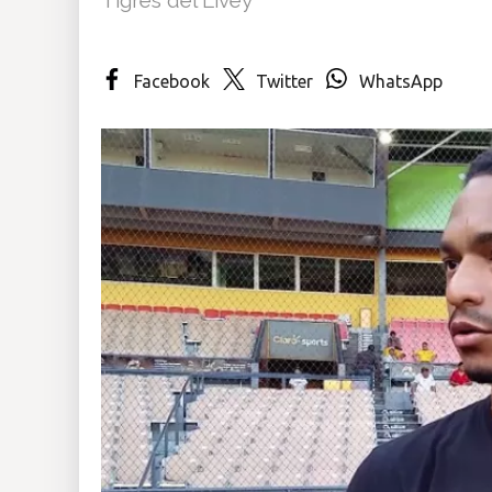
Insólitas
Facebook
Twitter
WhatsApp
Multimedia
Impreso