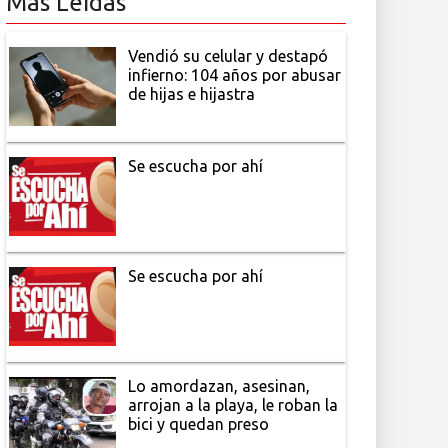
Más Leídas
Vendió su celular y destapó
infierno: 104 años por abusar
de hijas e hijastra
Se escucha por ahí
Se escucha por ahí
Lo amordazan, asesinan,
arrojan a la playa, le roban la
bici y quedan preso