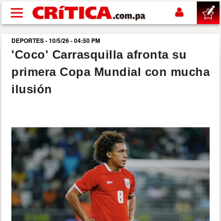
Pasar al contenido principal
DEPORTES - 10/5/26 - 04:50 PM
buscar
'Coco' Carrasquilla afronta su
primera Copa Mundial con mucha
SUCESOS
ilusión
NACIONAL
POLÍTICA
SHOW
DEPORTES
MUNDO