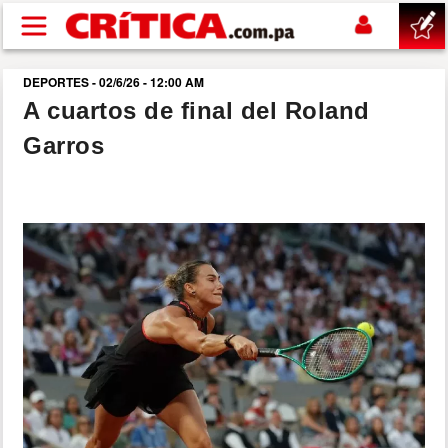
Pasar al contenido principal
DEPORTES - 02/6/26 - 12:00 AM
buscar
A cuartos de final del Roland
Garros
SUCESOS
NACIONAL
POLÍTICA
SHOW
DEPORTES
MUNDO