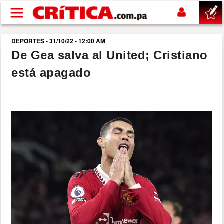
Pasar al contenido principal
DEPORTES - 31/10/22 - 12:00 AM
buscar
De Gea salva al United; Cristiano
está apagado
SUCESOS
NACIONAL
POLÍTICA
SHOW
DEPORTES
MUNDO