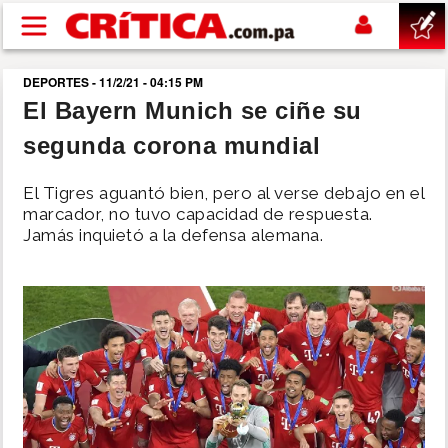
Pasar al contenido principal
DEPORTES - 11/2/21 - 04:15 PM
buscar
El Bayern Munich se ciñe su
segunda corona mundial
SUCESOS
El Tigres aguantó bien, pero al verse debajo en el
NACIONAL
marcador, no tuvo capacidad de respuesta.
Jamás inquietó a la defensa alemana.
POLÍTICA
SHOW
DEPORTES
MUNDO