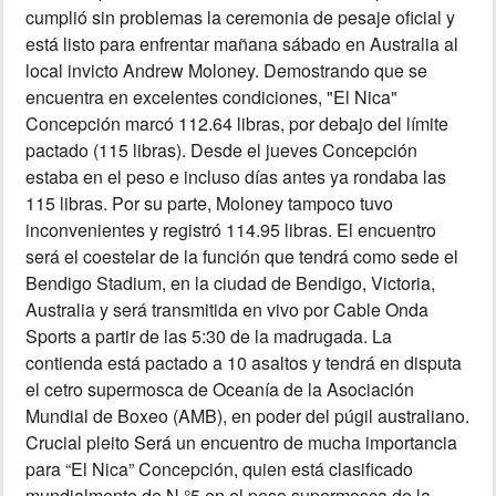
cumplió sin problemas la ceremonia de pesaje oficial y
está listo para enfrentar mañana sábado en Australia al
local invicto Andrew Moloney. Demostrando que se
encuentra en excelentes condiciones, "El Nica"
Concepción marcó 112.64 libras, por debajo del límite
pactado (115 libras). Desde el jueves Concepción
estaba en el peso e incluso días antes ya rondaba las
115 libras. Por su parte, Moloney tampoco tuvo
inconvenientes y registró 114.95 libras. El encuentro
será el coestelar de la función que tendrá como sede el
Bendigo Stadium, en la ciudad de Bendigo, Victoria,
Australia y será transmitida en vivo por Cable Onda
Sports a partir de las 5:30 de la madrugada. La
contienda está pactado a 10 asaltos y tendrá en disputa
el cetro supermosca de Oceanía de la Asociación
Mundial de Boxeo (AMB), en poder del púgil australiano.
Crucial pleito Será un encuentro de mucha importancia
para “El Nica” Concepción, quien está clasificado
mundialmente de N.°5 en el peso supermosca de la