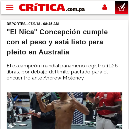
Pasar al contenido principal
DEPORTES - 07/9/18 - 08:45 AM
buscar
"El Nica" Concepción cumple
con el peso y está listo para
SUCESOS
pleito en Australia
NACIONAL
El excampeón mundial panameño registró 112.6
libras, por debajo del límite pactado para el
POLÍTICA
encuentro ante Andrew Moloney.
SHOW
DEPORTES
MUNDO