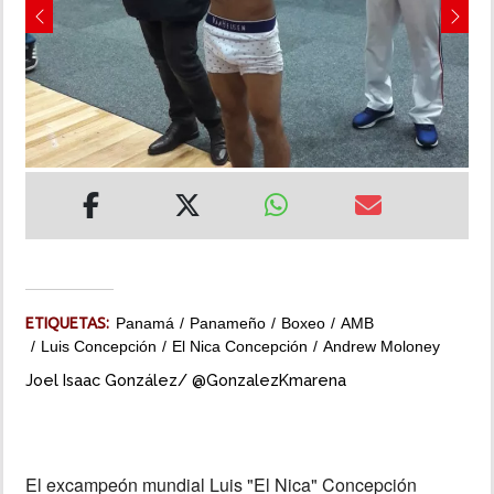
Previous
Next
INSÓLITAS
MULTIMEDIA
IMPRESO
ETIQUETAS:
Panamá
Panameño
Boxeo
AMB
Luis Concepción
El Nica Concepción
Andrew Moloney
Joel Isaac González/ @GonzalezKmarena
El excampeón mundial Luis "El Nica" Concepción