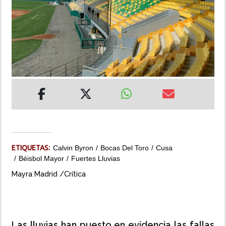
INSÓLITAS
MULTIMEDIA
IMPRESO
ETIQUETAS:
Calvin Byron
Bocas Del Toro
Cusa
Béisbol Mayor
Fuertes Lluvias
Mayra Madrid /Crítica
Las lluvias han puesto en evidencia las fallas