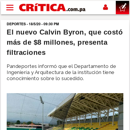
Pasar al contenido principal
DEPORTES - 18/5/20 - 09:30 PM
buscar
El nuevo Calvin Byron, que costó
más de $8 millones, presenta
SUCESOS
filtraciones
NACIONAL
Pandeportes informó que el Departamento de
Ingeniería y Arquitectura de la institución tiene
POLÍTICA
conocimiento sobre lo sucedido.
SHOW
DEPORTES
MUNDO