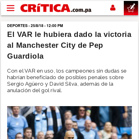
Pasar al contenido principal
DEPORTES - 25/8/18 - 12:00 PM
buscar
El VAR le hubiera dado la victoria
al Manchester City de Pep
SUCESOS
Guardiola
NACIONAL
Con el VAR en uso, los campeones sin dudas se
habrían beneficiado de posibles penales sobre
POLÍTICA
Sergio Agüero y David Silva, además de la
anulación del gol rival.
SHOW
DEPORTES
MUNDO