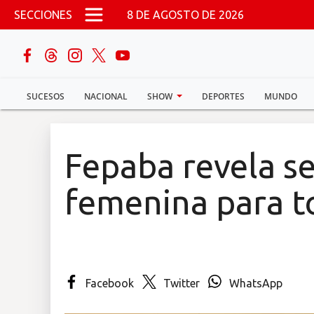
Pasar al contenido principal
SECCIONES
8 DE AGOSTO DE 2026
buscar
SUCESOS
NACIONAL
SHOW
DEPORTES
MUNDO
Sucesos
Nacional
Fepaba revela s
Política
femenina para t
Show
Deportes
Facebook
Twitter
WhatsApp
Mundo