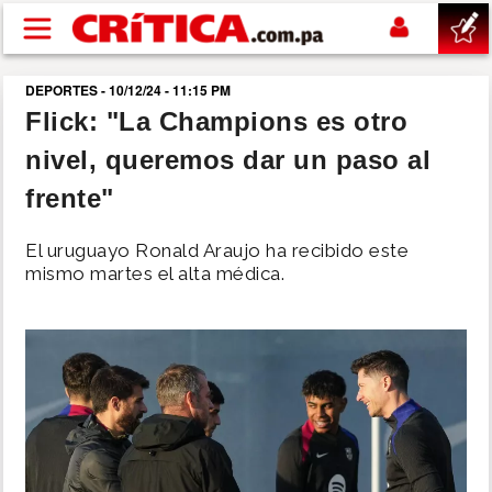
Pasar al contenido principal
DEPORTES - 10/12/24 - 11:15 PM
buscar
Flick: "La Champions es otro
nivel, queremos dar un paso al
SUCESOS
frente"
NACIONAL
El uruguayo Ronald Araujo ha recibido este
mismo martes el alta médica.
POLÍTICA
SHOW
DEPORTES
MUNDO