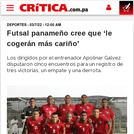
Pasar al contenido principal
DEPORTES - 03/7/22 - 12:00 AM
buscar
Futsal panameño cree que ‘le
cogerán más cariño’
SUCESOS
Los dirigidos por el entrenador Apolinar Gálvez
NACIONAL
disputaron cinco encuentros para un registro de
tres victorias, un empate y una derrota.
POLÍTICA
SHOW
DEPORTES
MUNDO