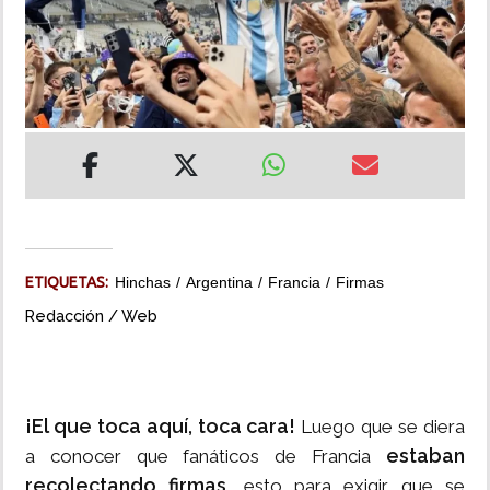
INSÓLITAS
MULTIMEDIA
IMPRESO
ETIQUETAS:
Hinchas
Argentina
Francia
Firmas
Redacción / Web
¡El que toca aquí, toca cara!
Luego que se diera
estaban
a conocer que fanáticos de Francia
recolectando firmas,
esto para exigir que se