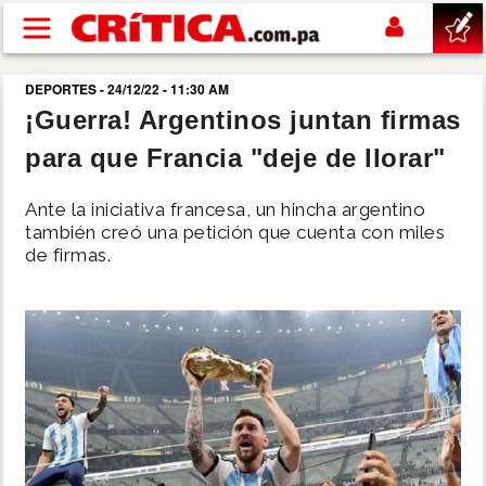
Pasar al contenido principal
DEPORTES - 24/12/22 - 11:30 AM
buscar
¡Guerra! Argentinos juntan firmas
para que Francia "deje de llorar"
SUCESOS
Ante la iniciativa francesa, un hincha argentino
NACIONAL
también creó una petición que cuenta con miles
de firmas.
POLÍTICA
SHOW
DEPORTES
MUNDO