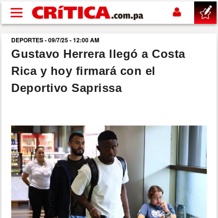
Pasar al contenido principal
DEPORTES - 09/7/25 - 12:00 AM
buscar
Gustavo Herrera llegó a Costa
Rica y hoy firmará con el
SUCESOS
Deportivo Saprissa
NACIONAL
POLÍTICA
SHOW
DEPORTES
MUNDO