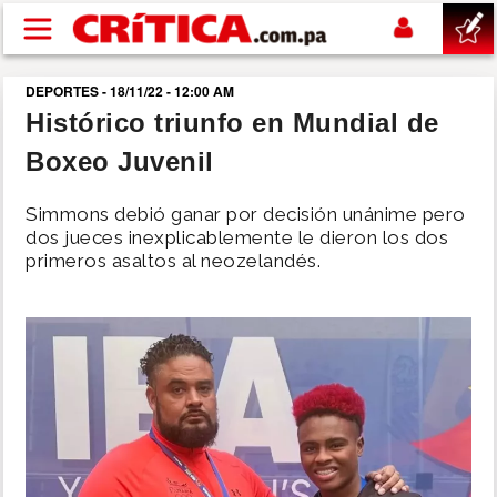
Pasar al contenido principal
DEPORTES - 18/11/22 - 12:00 AM
buscar
Histórico triunfo en Mundial de
Boxeo Juvenil
SUCESOS
Simmons debió ganar por decisión unánime pero
NACIONAL
dos jueces inexplicablemente le dieron los dos
primeros asaltos al neozelandés.
POLÍTICA
SHOW
DEPORTES
MUNDO