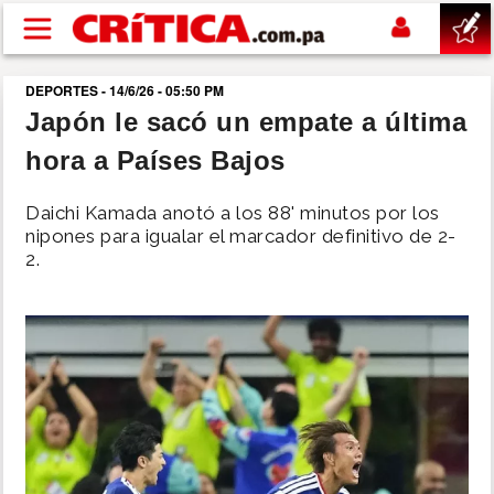
Pasar al contenido principal
DEPORTES - 14/6/26 - 05:50 PM
buscar
Japón le sacó un empate a última
hora a Países Bajos
SUCESOS
Daichi Kamada anotó a los 88' minutos por los
NACIONAL
nipones para igualar el marcador definitivo de 2-
2.
POLÍTICA
SHOW
DEPORTES
MUNDO