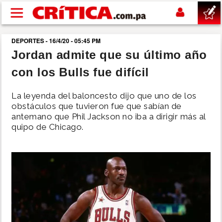
Pasar al contenido principal
DEPORTES - 16/4/20 - 05:45 PM
buscar
Jordan admite que su último año
con los Bulls fue difícil
SUCESOS
La leyenda del baloncesto dijo que uno de los
NACIONAL
obstáculos que tuvieron fue que sabían de
antemano que Phil Jackson no iba a dirigir más al
quipo de Chicago.
POLÍTICA
SHOW
DEPORTES
MUNDO