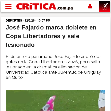
Pasar al contenido principal
DEPORTES - 12/2/26 - 10:07 PM
buscar
José Fajardo marca doblete en
Copa Libertadores y sale
SUCESOS
lesionado
NACIONAL
El delantero panameño José Fajardo anotó dos
goles en la Copa Libertadores 2026, pero salió
POLÍTICA
lesionado en la dramática eliminación de
Universidad Católica ante Juventud de Uruguay
en Quito.
SHOW
DEPORTES
MUNDO