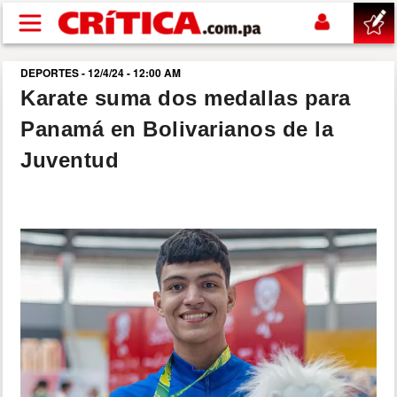
Pasar al contenido principal
DEPORTES - 12/4/24 - 12:00 AM
buscar
Karate suma dos medallas para
Panamá en Bolivarianos de la
SUCESOS
Juventud
NACIONAL
POLÍTICA
SHOW
DEPORTES
MUNDO