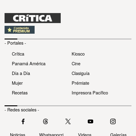
- Portales -
Crítica
Kiosco
Panamá América
Cine
Día a Día
Clasiguía
Mujer
Prémiate
Recetas
Impresora Pacífico
- Redes sociales -
Noticias
Whatsappcri
Videos
Galerías