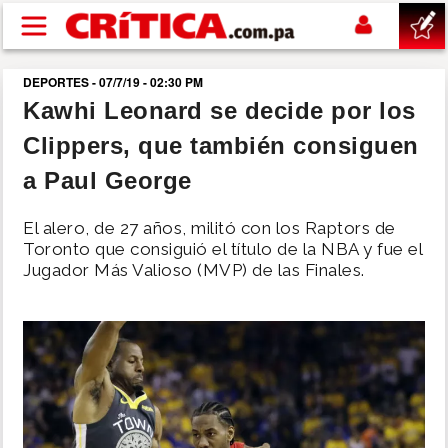
Pasar al contenido principal
DEPORTES - 07/7/19 - 02:30 PM
buscar
Kawhi Leonard se decide por los
Clippers, que también consiguen
SUCESOS
a Paul George
NACIONAL
El alero, de 27 años, militó con los Raptors de
Toronto que consiguió el título de la NBA y fue el
POLÍTICA
Jugador Más Valioso (MVP) de las Finales.
SHOW
DEPORTES
MUNDO