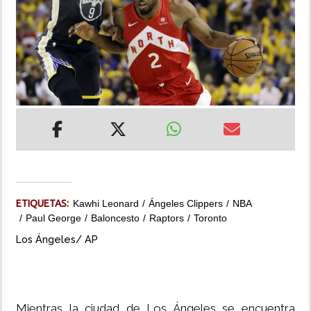
INSÓLITAS
MULTIMEDIA
IMPRESO
ETIQUETAS:
Kawhi Leonard
Ángeles Clippers
NBA
Paul George
Baloncesto
Raptors
Toronto
Los Ángeles/ AP
Mientras la ciudad de Los Ángeles se encuentra