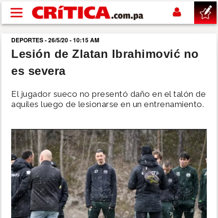
Pasar al contenido principal
DEPORTES - 26/5/20 - 10:15 AM
buscar
Lesión de Zlatan Ibrahimović no
es severa
SUCESOS
El jugador sueco no presentó daño en el talón de
NACIONAL
aquiles luego de lesionarse en un entrenamiento.
POLÍTICA
SHOW
DEPORTES
MUNDO