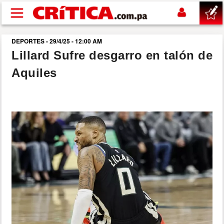
Pasar al contenido principal
DEPORTES - 29/4/25 - 12:00 AM
buscar
Lillard Sufre desgarro en talón de
Aquiles
SUCESOS
NACIONAL
POLÍTICA
SHOW
DEPORTES
MUNDO