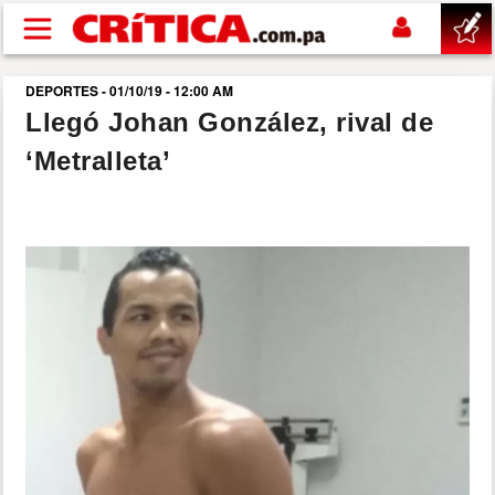
Pasar al contenido principal
DEPORTES - 01/10/19 - 12:00 AM
buscar
Llegó Johan González, rival de
‘Metralleta’
SUCESOS
NACIONAL
POLÍTICA
SHOW
DEPORTES
MUNDO