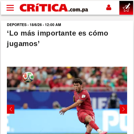
Pasar al contenido principal
DEPORTES - 18/6/26 - 12:00 AM
buscar
‘Lo más importante es cómo
jugamos’
SUCESOS
NACIONAL
POLÍTICA
SHOW
DEPORTES
Previous
Next
MUNDO