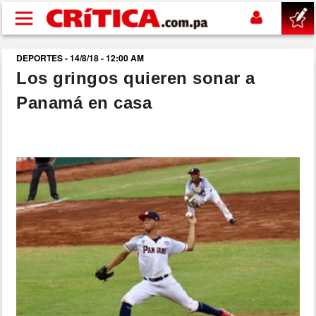
Pasar al contenido principal
DEPORTES - 14/8/18 - 12:00 AM
buscar
Los gringos quieren sonar a
Panamá en casa
SUCESOS
NACIONAL
POLÍTICA
SHOW
DEPORTES
MUNDO