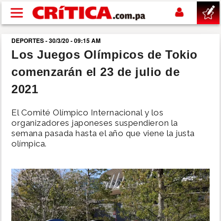
Pasar al contenido principal
DEPORTES - 30/3/20 - 09:15 AM
buscar
Los Juegos Olímpicos de Tokio
comenzarán el 23 de julio de
SUCESOS
2021
NACIONAL
El Comité Olímpico Internacional y los
organizadores japoneses suspendieron la
POLÍTICA
semana pasada hasta el año que viene la justa
olímpica.
SHOW
DEPORTES
MUNDO