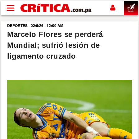
Pasar al contenido principal
DEPORTES - 02/6/26 - 12:00 AM
buscar
Marcelo Flores se perderá
Mundial; sufrió lesión de
SUCESOS
ligamento cruzado
NACIONAL
POLÍTICA
SHOW
DEPORTES
MUNDO