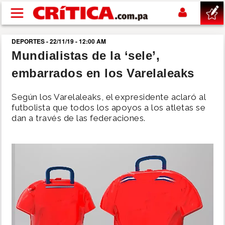
Pasar al contenido principal
DEPORTES - 22/11/19 - 12:00 AM
buscar
Mundialistas de la ‘sele’,
embarrados en los Varelaleaks
SUCESOS
Según los Varelaleaks, el expresidente aclaró al
NACIONAL
futbolista que todos los apoyos a los atletas se
dan a través de las federaciones.
POLÍTICA
SHOW
DEPORTES
MUNDO