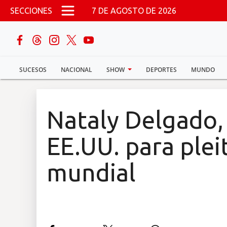
Pasar al contenido principal
SECCIONES
7 DE AGOSTO DE 2026
buscar
SUCESOS
NACIONAL
SHOW
DEPORTES
MUNDO
Sucesos
Nacional
Nataly Delgado, 
Política
EE.UU. para plei
Show
mundial
Deportes
Mundo