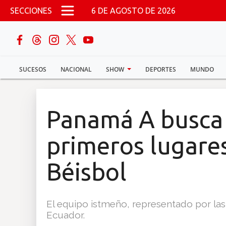
Pasar al contenido principal
SECCIONES
6 DE AGOSTO DE 2026
buscar
SUCESOS
NACIONAL
SHOW
DEPORTES
MUNDO
Sucesos
Nacional
Panamá A busca 
Política
primeros lugares
Show
Béisbol
Deportes
El equipo istmeño, representado por las
Ecuador.
Mundo