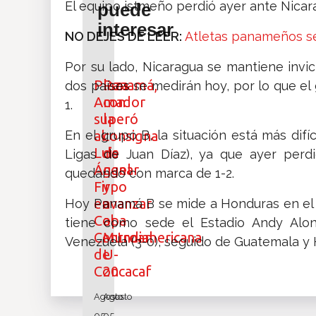
El equipo istmeño perdió ayer ante Nicar
puede
interesar
NO DEJES DE LEER:
Atletas panameños se 
Por su lado, Nicaragua se mantiene invict
Plaza
Panamá,
dos países se medirán hoy, por lo que el
Amador
con
1.
superó
la
En el grupo B, la situación está más di
al
consigna
Luis
de
Ligas de Juan Díaz), ya que ayer perd
Ángel
ganar
quedando con marca de 1-2.
Firpo
y
en
avanzar
Hoy Panamá B se mide a Honduras en el 
Copa
al
tiene como sede el Estadio Andy Alon
Centroamericana
Mundial
Venezuela (3-0), seguido de Guatemala y
de
U-
Concacaf
20
Agosto
Agosto
05,
05,