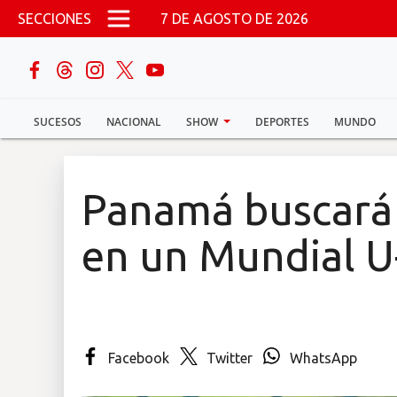
Pasar al contenido principal
SECCIONES
7 DE AGOSTO DE 2026
buscar
SUCESOS
NACIONAL
SHOW
DEPORTES
MUNDO
Sucesos
Nacional
Panamá buscará 
Política
en un Mundial U
Show
Deportes
Facebook
Twitter
WhatsApp
Mundo