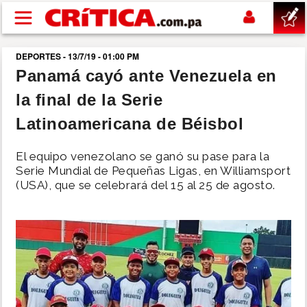
Pasar al contenido principal
DEPORTES - 13/7/19 - 01:00 PM
buscar
Panamá cayó ante Venezuela en
la final de la Serie
SUCESOS
Latinoamericana de Béisbol
NACIONAL
El equipo venezolano se ganó su pase para la
Serie Mundial de Pequeñas Ligas, en Williamsport
POLÍTICA
(USA), que se celebrará del 15 al 25 de agosto.
SHOW
DEPORTES
MUNDO