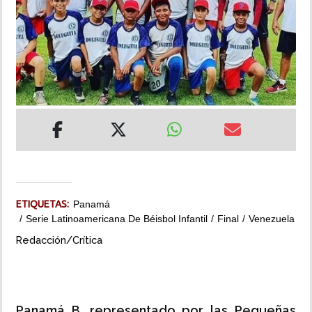
INSÓLITAS
MULTIMEDIA
IMPRESO
ETIQUETAS:
Panamá
Serie Latinoamericana De Béisbol Infantil
Final
Venezuela
Redacción/Crítica
Panamá B, representado por las Pequeñas