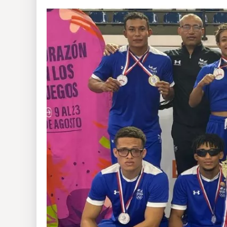
Insólitas
Multimedia
Impreso