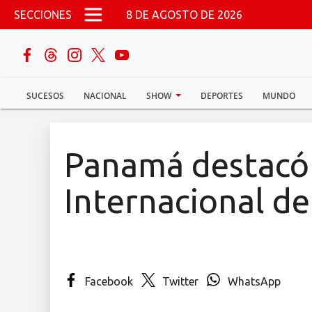
Pasar al contenido principal
SECCIONES
8 DE AGOSTO DE 2026
buscar
SUCESOS
NACIONAL
SHOW
DEPORTES
MUNDO
Sucesos
Nacional
Panamá destacó
Política
Internacional d
Show
Deportes
Facebook
Twitter
WhatsApp
Mundo