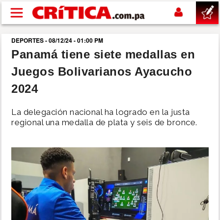
Pasar al contenido principal
DEPORTES - 08/12/24 - 01:00 PM
buscar
Panamá tiene siete medallas en
Juegos Bolivarianos Ayacucho
SUCESOS
2024
NACIONAL
La delegación nacional ha logrado en la justa
regional una medalla de plata y seis de bronce.
POLÍTICA
SHOW
DEPORTES
MUNDO