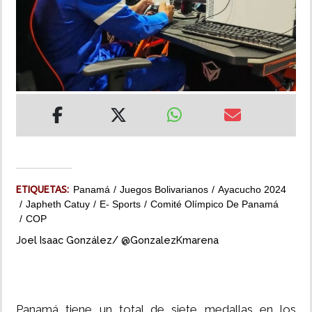
INSÓLITAS
MULTIMEDIA
IMPRESO
ETIQUETAS:
Panamá
Juegos Bolivarianos
Ayacucho 2024
Japheth Catuy
E- Sports
Comité Olímpico De Panamá
COP
Joel Isaac González/ @GonzalezKmarena
Panamá tiene un total de siete medallas en los