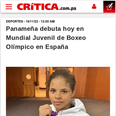
Pasar al contenido principal
DEPORTES - 16/11/22 - 12:00 AM
buscar
Panameña debuta hoy en
Mundial Juvenil de Boxeo
SUCESOS
Olímpico en España
NACIONAL
POLÍTICA
SHOW
DEPORTES
MUNDO