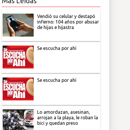
Más Leídas
Vendió su celular y destapó
infierno: 104 años por abusar
de hijas e hijastra
Se escucha por ahí
Se escucha por ahí
Lo amordazan, asesinan,
arrojan a la playa, le roban la
bici y quedan preso