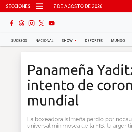
Pasar al contenido principal
SECCIONES
7 DE AGOSTO DE 2026
buscar
SUCESOS
NACIONAL
SHOW
DEPORTES
MUNDO
Sucesos
Nacional
Panameña Yaditz
Política
intento de coro
Show
mundial
Deportes
La boxeadora istmeña perdió por nocaut 
universal minimosca de la FIB, la argent
Mundo