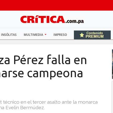
INSÓLITAS
MULTIMEDIA
IMPRESO
a Pérez falla en
narse campeona
técnico en el tercer asalto ante la monarca
ina Evelin Bermúdez.