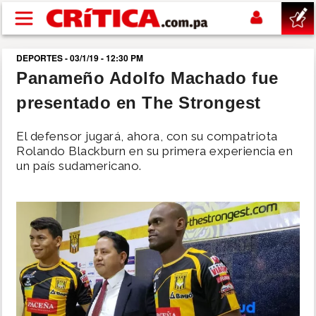
Pasar al contenido principal
DEPORTES - 03/1/19 - 12:30 PM
buscar
Panameño Adolfo Machado fue
presentado en The Strongest
SUCESOS
El defensor jugará, ahora, con su compatriota
NACIONAL
Rolando Blackburn en su primera experiencia en
un país sudamericano.
POLÍTICA
SHOW
DEPORTES
MUNDO