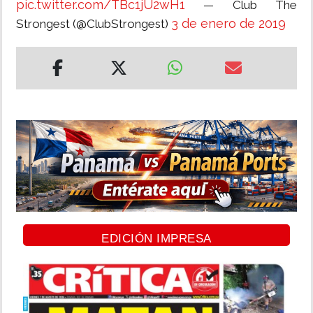
pic.twitter.com/TBc1jU2wH1
— Club The
3 de enero de 2019
Strongest (@ClubStrongest)
EDICIÓN IMPRESA