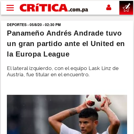
Pasar al contenido principal
DEPORTES - 05/8/20 - 02:30 PM
buscar
Panameño Andrés Andrade tuvo
un gran partido ante el United en
SUCESOS
la Europa League
NACIONAL
El lateral izquierdo, con el equipo Lask Linz de
Austria, fue titular en el encuentro.
POLÍTICA
SHOW
DEPORTES
MUNDO