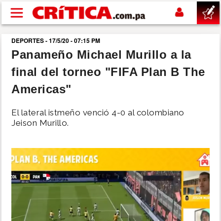
Pasar al contenido principal
DEPORTES - 17/5/20 - 07:15 PM
buscar
Panameño Michael Murillo a la
final del torneo "FIFA Plan B The
SUCESOS
Americas"
NACIONAL
El lateral istmeño venció 4-0 al colombiano
Jeison Murillo.
POLÍTICA
SHOW
DEPORTES
MUNDO